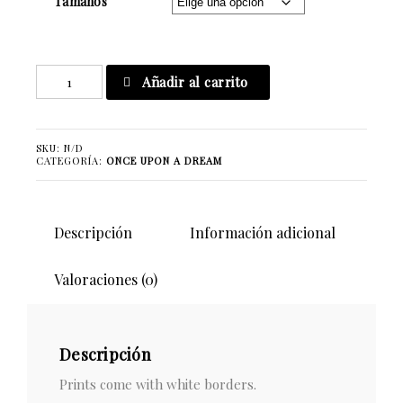
Tamaños
You're
Añadir al carrito
My
Favorite
Toy
SKU:
N/D
cantidad
CATEGORÍA:
ONCE UPON A DREAM
Descripción
Información adicional
Valoraciones (0)
Descripción
Prints come with white borders.