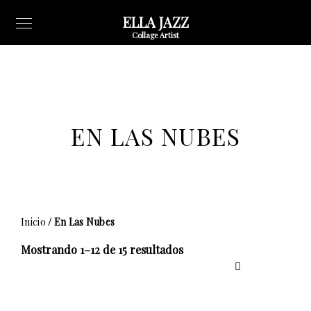
ELLA JAZZ
Collage Artist
EN LAS NUBES
Inicio
/ En Las Nubes
Ordenado
Mostrando 1–12 de 15 resultados
por
los
últimos