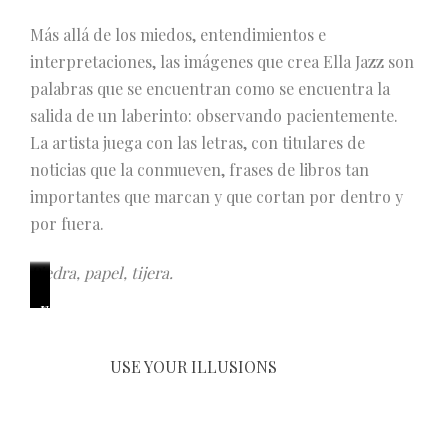
Más allá de los miedos, entendimientos e
interpretaciones, las imágenes que crea Ella Jazz son
palabras que se encuentran como se encuentra la
salida de un laberinto: observando pacientemente.
La artista juega con las letras, con titulares de
noticias que la conmueven, frases de libros tan
importantes que marcan y que cortan por dentro y
por fuera.
Piedra, papel, tijera.
T
A
T
T
S
D
B
B
G
G
S
T
Q
K
M
L
S
N
h
n
H
H
A
E
U
I
A
U
U
O
U
I
O
O
A
O
e
o
E
E
N
M
K
E
R
Í
N
U
É
S
I
B
U
A
USE YOUR ILLUSIONS
a
t
M
M
T
A
K
N
D
A
T
T
D
S
N
A
V
L
r
h
I
I
A
D
A
V
E
T
U
D
A
T
O
b
A
O
t
e
N
N
M
R
K
E
N
U
R
O
T
H
N
y
G
H
i
r
I
I
A
I
E
N
I
R
N
U
E
E
P
E
E
A