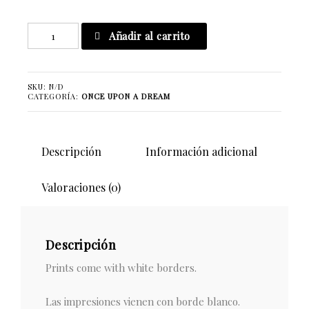
Nature
Añadir al carrito
Feels
cantidad
SKU:
N/D
CATEGORÍA:
ONCE UPON A DREAM
Descripción
Información adicional
Valoraciones (0)
Descripción
Prints come with white borders.
Las impresiones vienen con borde blanco.