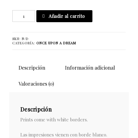
On
Añadir al carrito
Sight
cantidad
SKU:
N/D
CATEGORÍA:
ONCE UPON A DREAM
Descripción
Información adicional
Valoraciones (0)
Descripción
Prints come with white borders.
Las impresiones vienen con borde blanco.