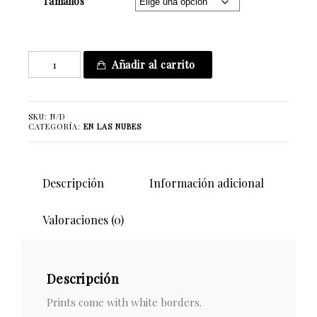
Tamaños
You
Añadir al carrito
Must
Play
To
SKU:
N/D
Win
CATEGORÍA:
EN LAS NUBES
cantidad
Descripción
Información adicional
Valoraciones (0)
Descripción
Prints come with white borders.