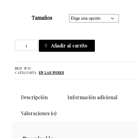
Tamaños
Lust
Añadir al carrito
For
Life
cantidad
SKU:
N/D
CATEGORÍA:
EN LAS NUBES
Descripción
Información adicional
Valoraciones (0)