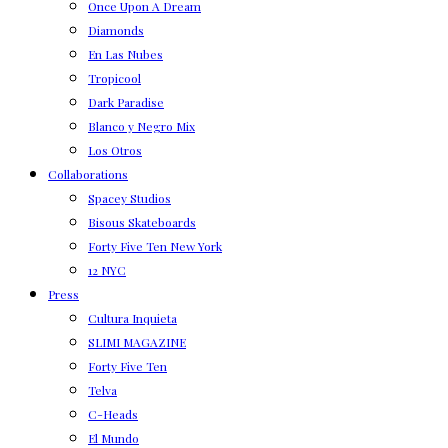
Once Upon A Dream
Diamonds
En Las Nubes
Tropicool
Dark Paradise
Blanco y Negro Mix
Los Otros
Collaborations
Spacey Studios
Bisous Skateboards
Forty Five Ten New York
12 NYC
Press
Cultura Inquieta
SLIMI MAGAZINE
Forty Five Ten
Telva
C-Heads
El Mundo