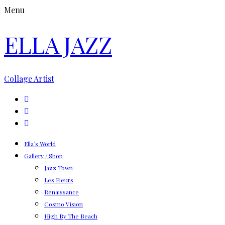
Menu
ELLA JAZZ
Collage Artist
Ella´s World
Gallery / Shop
Jazz Town
Les Fleurs
Renaissance
Cosmo Vision
High By The Beach