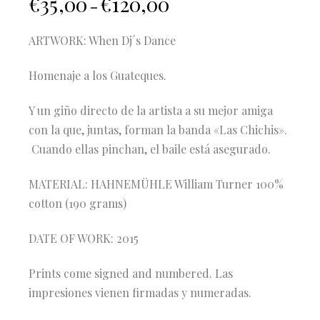
€
35,00
€
120,00
–
ARTWORK: When Dj´s Dance
Homenaje a los Guateques.
Y un giño directo de la artista a su mejor amiga
con la que, juntas, forman la banda «Las Chichis».
Cuando ellas pinchan, el baile está asegurado.
MATERIAL: HAHNEMÜHLE William Turner 100%
cotton (190 grams)
DATE OF WORK: 2015
Prints come signed and numbered. Las
impresiones vienen firmadas y numeradas.