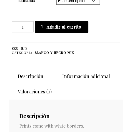
Tamaños
Too
Añadir al carrito
Small
For
A
SKU:
N/D
Lense
CATEGORÍA:
BLANCO Y NEGRO MIX
cantidad
Descripción
Información adicional
Valoraciones (0)
Descripción
Prints come with white borders.