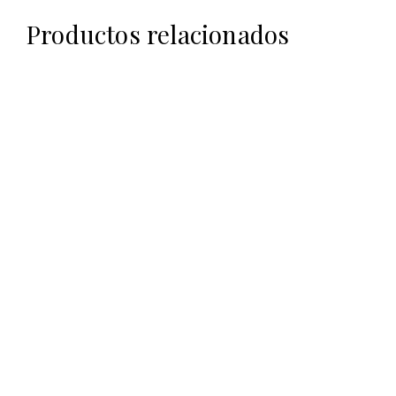
Productos relacionados
€
35,00
€
120,00
€
35,00
€
120,00