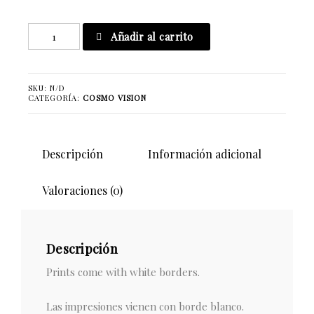
Watch
Añadir al carrito
Her
Groove
cantidad
SKU:
N/D
CATEGORÍA:
COSMO VISION
Descripción
Información adicional
Valoraciones (0)
Descripción
Prints come with white borders.
Las impresiones vienen con borde blanco.