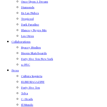
Once Upon A Dream
Diamonds
En Las Nubes
Tropicool
Dark Paradise
Blanco y Negro Mix
Los Otros
Collaborations
Spacey Studios
Bisous Skateboards
Forty Five Ten New York
12 NYC
Press
Cultura Inquieta
SLIMI MAGAZINE
Forty Five Ten
Telva
C-Heads
El Mundo