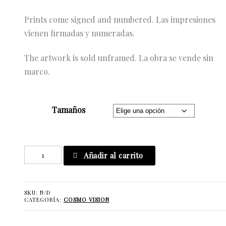
Prints come signed and numbered. Las impresiones
vienen firmadas y numeradas.
The artwork is sold unframed. La obra se vende sin
marco.
Tamaños
C'est
Añadir al carrito
Dommage
que
la
SKU:
N/D
CATEGORÍA:
COSMO VISION
Réalité
Manque