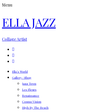
Menu
ELLA JAZZ
Collage Artist
Ella´s World
Gallery / Shop
Jazz Town
Les Fleurs
Renaissance
Cosmo Vision
High By The Beach