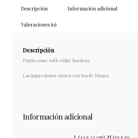
d'Imagination
Descripción
Información adicional
cantidad
Valoraciones (0)
Descripción
Prints come with white borders.
Las impresiones vienen con borde blanco.
Información adicional
L (42 x 42 cm), M (30 x 30