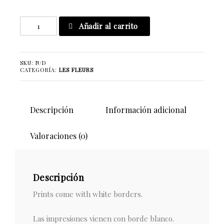
My
Añadir al carrito
Kind
Of
Spring
SKU:
N/D
cantidad
CATEGORÍA:
LES FLEURS
Descripción
Información adicional
Valoraciones (0)
Descripción
Prints come with white borders.
Las impresiones vienen con borde blanco.