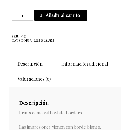
Big
Añadir al carrito
Hit
Baby
cantidad
SKU:
N/D
CATEGORÍA:
LES FLEURS
Descripción
Información adicional
Valoraciones (0)
Descripción
Prints come with white borders.
Las impresiones vienen con borde blanco.