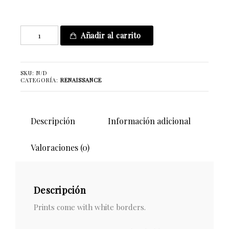
Mister
Añadir al carrito
Blue
Sky
cantidad
SKU:
N/D
CATEGORÍA:
RENAISSANCE
Descripción
Información adicional
Valoraciones (0)
Descripción
Prints come with white borders.