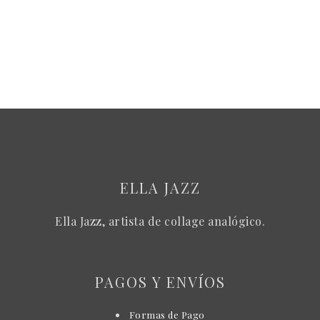
la
múltiples
página
variantes.
de
Las
producto
opciones
se
pueden
elegir
en
la
ELLA JAZZ
página
de
Ella Jazz, artista de collage analógico.
producto
PAGOS Y ENVÍOS
Formas de Pago