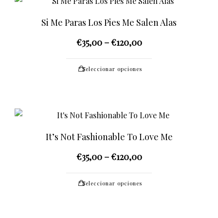
Si Me Paras Los Pies Me Salen Alas
€
35,00
–
€
120,00
Este
Seleccionar opciones
producto
tiene
múltiples
variantes.
Las
It’s Not Fashionable To Love Me
opciones
€
35,00
–
€
120,00
se
pueden
Este
elegir
Seleccionar opciones
producto
en
tiene
la