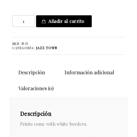
Maybe
Añadir al carrito
cantidad
SKU:
N/D
CATEGORÍA:
JAZZ TOWN
Descripción
Información adicional
Valoraciones (0)
Descripción
Prints come with white borders.