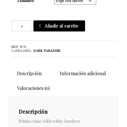
Tamaños
From
Añadir al carrito
My
Mouth
to
SKU:
N/D
Yours
CATEGORÍA:
DARK PARADISE
cantidad
Descripción
Información adicional
Valoraciones (0)
Descripción
Prints come with white borders.