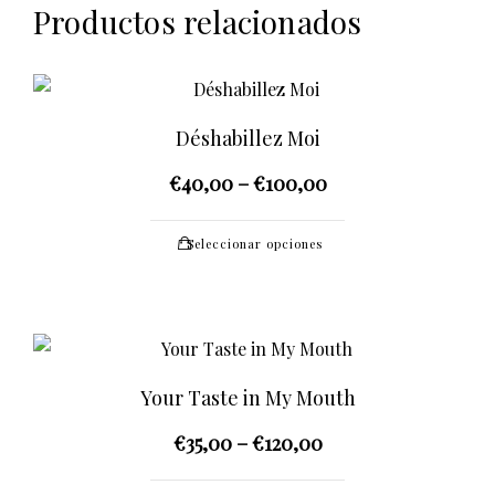
Productos relacionados
Déshabillez Moi
€
40,00
–
€
100,00
Este
Seleccionar opciones
producto
tiene
múltiples
variantes.
Las
Your Taste in My Mouth
opciones
€
35,00
–
€
120,00
se
pueden
Este