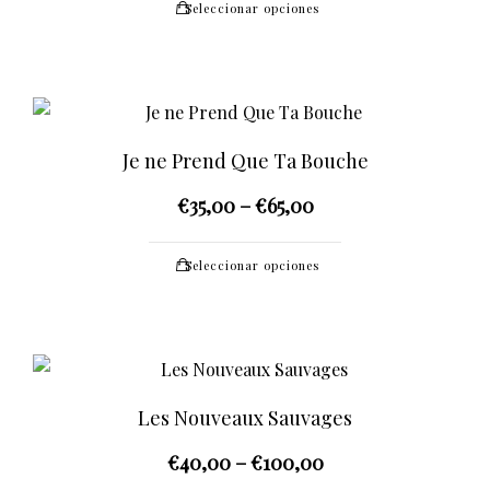
elegir
Seleccionar opciones
producto
en
tiene
la
múltiples
página
variantes.
de
Las
producto
Je ne Prend Que Ta Bouche
opciones
€
35,00
–
€
65,00
se
pueden
Este
elegir
Seleccionar opciones
producto
en
tiene
la
múltiples
página
variantes.
de
Las
producto
Les Nouveaux Sauvages
opciones
€
40,00
–
€
100,00
se