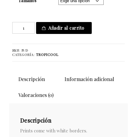
Tamaños
Antes
Añadir al carrito
de
Morir
Quiero
SKU:
N/D
el
CATEGORÍA:
TROPICOOL
Cielo
cantidad
Descripción
Información adicional
Valoraciones (0)
Descripción
Prints come with white borders.